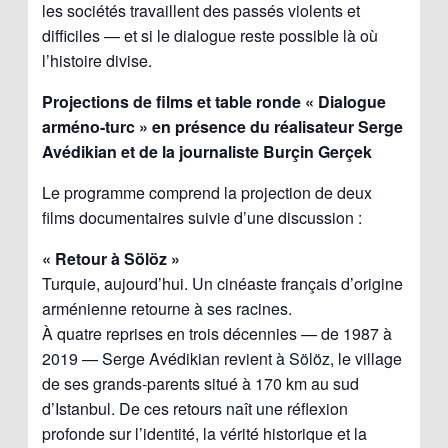
les sociétés travaillent des passés violents et
difficiles — et si le dialogue reste possible là où
l’histoire divise.
Projections de films et table ronde « Dialogue
arméno-turc » en présence du réalisateur Serge
Avédikian et de la journaliste Burçin Gerçek
Le programme comprend la projection de deux
films documentaires suivie d’une discussion :
« Retour à Sölöz »
Turquie, aujourd’hui. Un cinéaste français d’origine
arménienne retourne à ses racines.
À quatre reprises en trois décennies — de 1987 à
2019 — Serge Avédikian revient à Sölöz, le village
de ses grands-parents situé à 170 km au sud
d’Istanbul. De ces retours naît une réflexion
profonde sur l’identité, la vérité historique et la