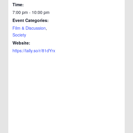
Time:
7:00 pm - 10:00 pm
Event Categories:
Film & Discussion
,
Society
Website:
https://tally.so/r/81dYrx