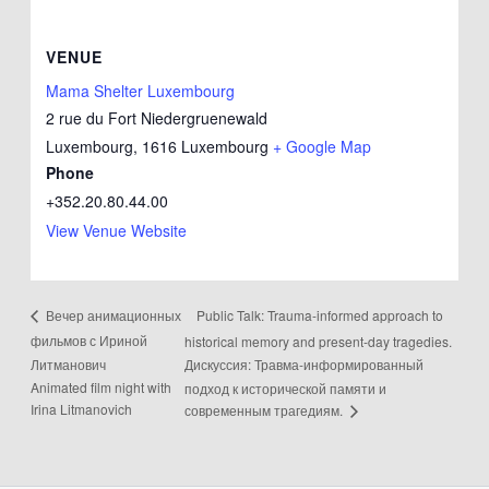
VENUE
Mama Shelter Luxembourg
2 rue du Fort Niedergruenewald
Luxembourg
,
1616
Luxembourg
+ Google Map
Phone
+352.20.80.44.00
View Venue Website
Public Talk: Trauma-informed approach to
Вечер анимационных
фильмов с Ириной
historical memory and present-day tragedies.
Литманович
Дискуссия: Травма-информированный
Animated film night with
подход к исторической памяти и
Irina Litmanovich
современным трагедиям.