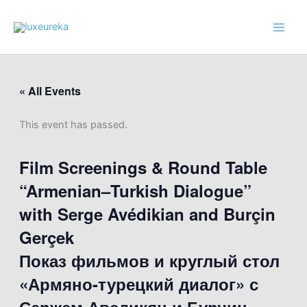
Skip
to
content
« All Events
This event has passed.
Film Screenings & Round Table
“Armenian–Turkish Dialogue”
with Serge Avédikian and Burçin
Gerçek
Показ фильмов и круглый стол
«Армяно-турецкий диалог» с